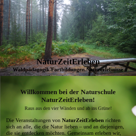
NaturZeitErleben
Waldpädagogik.Fortbildungen.Naturerlebnisse
Willkommen bei der Naturschule
NaturZeitErleben!
Raus aus den vier Wänden und ab ins Grüne!
Die Veranstaltungen von
NaturZeitErleben
richten
sich an alle, die die Natur lieben – und an diejenigen,
die sie entdecken möchten. Gemeinsam erleben wir,