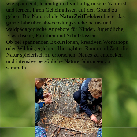
wie spannend, lebendig und vielfältig unsere Natur ist –
und lernen, ihren Geheimnissen auf den Grund zu
gehen. Die Naturschule
NaturZeitErleben
bietet das
ganze Jahr über abwechslungsreiche natur- und
waldpädagogische Angebote für Kinder, Jugendliche,
Erwachsene, Familien und Schulklassen.
Ob bei spannenden Exkursionen, kreativen Workshops
oder Wildnis(er)leben: Hier gibt es Raum und Zeit, die
Natur spielerisch zu erforschen, Neues zu entdecken
und intensive persönliche Naturerfahrungen zu
sammeln.